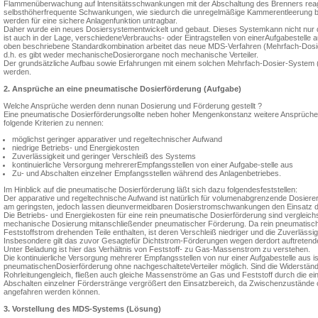
Flammenüberwachung auf ln­tensitätsschwankungen mit der Abschal­tung des Brenners reag
selbsthöherfrequente Schwankungen, wie siedurch die unregelmäßige Kammerentlee­rung b
wer­den für eine sichere Anlagenfunktion un­tragbar.
Daher wurde ein neues Dosiersystementwickelt und gebaut. Dieses Systemkann nicht nur d
ist auch in der Lage, verschiedeneVerbrauchs- oder Eintragstellen von einerAufgabestelle 
oben beschriebene Standardkom­bination arbeitet das neue MDS-Verfah­ren (Mehrfach-Dosi
d.h. es gibt weder mechanischeDosierorgane noch mechanische Verteiler.
Der grundsätzliche Aufbau sowie Er­fahrungen mit einem solchen Mehrfach-Dosier-System (
werden.
2. Ansprüche an eine pneumati­sche Dosierförderung (Aufgabe)
Welche Ansprüche werden denn nunan Dosierung und Förderung gestellt ?
Eine pneumatische Dosierförderungsollte neben hoher Mengenkonstanz wei­tere Ansprüche b
folgende Kriterien zu nennen:
möglichst geringer apparativer und regeltechnischer Aufwand
niedrige Betriebs- und Energiekosten
Zuverlässigkeit und geringer Ver­schleiß des Systems
kontinuierliche Versorgung mehrererEmpfangsstellen von einer Aufgabe-stelle aus
Zu- und Abschalten einzelner Emp­fangsstellen während des Anlagenbe­triebes.
Im Hinblick auf die pneumatische Do­sierförderung läßt sich dazu folgendesfeststellen:
Der apparative und regeltechnische Aufwand ist natürlich für volumenab­grenzende Dosier
am geringsten, jedoch lassen dieunvermeidbaren Dosierstromschwankun­gen den Einsatz d
Die Betriebs- und Energieko­sten für eine rein pneumatische Dosier­förderung sind vergleichs
mechanische Dosierung mitanschließender pneumatischer Förde­rung. Da rein pneumatische
Feststoffstrom drehenden Teile enthalten, ist deren Verschleiß nied­riger und die Zuverlässi
Insbesondere gilt das zuvor Gesagtefür Dichtstrom-Förderungen wegen derdort auftretende
Unter Beladung ist hier das Verhält­nis von Feststoff- zu Gas-Massenstrom zu verstehen.
Die kontinuierliche Versorgung meh­rerer Empfangsstellen von nur einer Auf­gabestelle aus is
pneumatischenDosierförderung ohne nachgeschalteteVerteiler möglich. Sind die Widerständ
Rohrleitungengleich, fließen auch gleiche Massenströ­me an Gas und Feststoff durch die ei
Abschalten ein­zelner Förderstränge vergrößert den Ein­satzbereich, da Zwischenzustände od
angefahren wer­den können.
3. Vorstellung des MDS-Systems (Lösung)