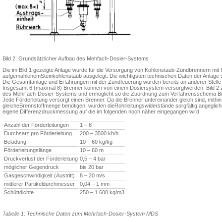
Bild 2: Grundsätzlicher Aufbau des Mehfach-Dosier-Systems
Die im Bild 1 gezeigte Anlage wurde für die Versorgung von Kohlenstaub-Zündbrennern mit f
aufgemahlenemSteinkohlenstaub ausgelegt. Die wichtig­sten technischen Daten der Anlage 
Die Gesamt­anlage und Erfahrungen mit der Zündfeuerung wurden bereits an anderer Stel­le ve
Insgesamt 6 (maximal 8) Brenner kön­nen von einem Dosiersystem versorgtwerden. Bild 2 z
des Mehrfach-Dosier-Systems und er­möglicht so die Zuordnung zum Verfah­rensschema Bil
Jede Förderleitung versorgt einen Brenner. Da die Brenner untereinander gleich sind, mithin
gleicheBrennstoffmenge benötigen, wurden dieRohrleitungswiderstände sorgfältig ange­glich
eige­ne Differenzdruckmessung auf die im fol­genden noch näher eingegangen wird.
Anzahl der Förderleitungen
1 – 8
Durchsatz pro Förderleitung
200 – 3500 kh/h
Beladung
10 – 60 kg/kg
Förderleitungslänge
10 – 60 m
Druckverlust der Förderleitung
0,5 – 4 bar
möglicher Gegendruck
bis 20 bar
Gasgeschwindigkeit (Austritt)
8 – 20 m/s
mittlerer Partikeldurchmesser
0,04 – 1 mm
Schüttdichte
250 – 1.600 kg/m3
Tabelle 1: Technische Daten zum Mehrfach-Dosier-System MDS