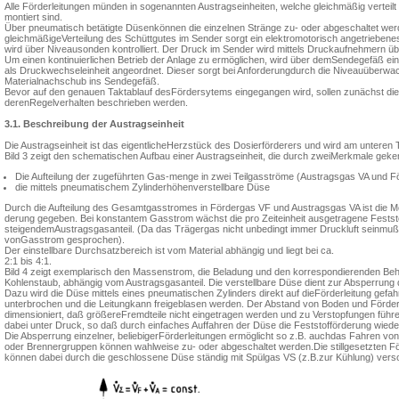
Alle Förderleitungen münden in soge­nannten Austragseinheiten, welche gleichmäßig vertei
montiert sind.
Über pneumatisch betätigte Düsenkönnen die einzelnen Stränge zu- oder ab­geschaltet wer
gleichmäßigeVerteilung des Schüttgutes im Sender sorgt ein elektromotorisch angetrieben
wird über Ni­veausonden kontrolliert. Der Druck im Sender wird mittels Druckaufnehmern ü
Um einen kontinuierlichen Betrieb der Anlage zu ermöglichen, wird über demSendegefäß ein
als Druckwechseleinheit ange­ordnet. Dieser sorgt bei Anforderungdurch die Niveauüberwa
Materialnachschub ins Sendegefäß.
Bevor auf den genauen Taktablauf desFördersytems eingegangen wird, sollen zunächst die
derenRegelverhalten beschrieben werden.
3.1. Beschreibung der Austragseinheit
Die Austragseinheit ist das eigentlicheHerzstück des Dosierförderers und wird am unteren T
Bild 3 zeigt den schematischen Auf­bau einer Austragseinheit, die durch zweiMerkmale geken
Die Aufteilung der zugeführten Gas-menge in zwei Teilgasströme (Aus­tragsgas VA und 
die mittels pneumatischem Zylinderhöhenverstellbare Düse
Durch die Aufteilung des Gesamtgas­stromes in Fördergas VF und Austragsgas VA ist die M
derung gegeben. Bei konstantem Gas­strom wächst die pro Zeiteinheit ausge­tragene Fests
steigendemAustragsgasanteil. (Da das Trägergas nicht unbedingt immer Druckluft seinmuß,
vonGasstrom gesprochen).
Der einstellbare Durchsatzbereich ist vom Material abhängig und liegt bei ca.
2:1 bis 4:1.
Bild 4 zeigt exemplarisch den Mas­senstrom, die Beladung und den korre­spondierenden Beh
Kohlenstaub, abhängig vom Austragsga­santeil. Die verstellbare Düse dient zur Absperrung d
Dazu wird die Düse mittels eines pneumatischen Zylinders direkt auf dieFörderleitung gefahr
unterbrochen und die Leitungkann freigeblasen werden. Der Abstand von Boden und Förder
dimensioniert, daß größereFremdteile nicht eingetragen werden und zu Verstopfungen führe
dabei unter Druck, so daß durch einfaches Auffahren der Düse die Feststofförderung wieder
Die Absperrung einzelner, beliebigerFörderleitungen ermöglicht so z.B. auchdas Fahren von 
oder Brennergruppen können wahlweise zu- oder abgeschaltet werden.Die stillgesetzten Fö
können dabei durch die geschlos­sene Düse ständig mit Spülgas VS (z.B.zur Kühlung) vers