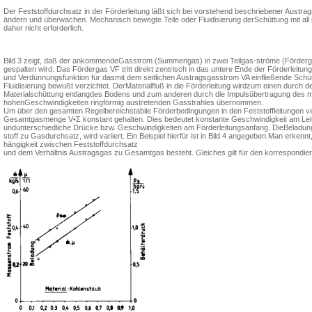
Der Feststoffdurchsatz in der Förder­leitung läßt sich bei vorstehend beschrie­bener Austra
ändern und überwachen. Mechanisch bewegte Teile oder Fluidisierung derSchüttung mit all 
daher nicht erforderlich.
Bild 3 zeigt, daß der ankommendeGasstrom (Summengas) in zwei Teilgas-ströme (Förderg
gespalten wird. Das Fördergas VF tritt di­rekt zentrisch in das untere Ende der För­derleitu
und Verdünnungsfunktion für dasmit dem seitlichen Austragsgasstrom VA einfließende Schüttg
Fluidisierung bewußt verzichtet. DerMaterialfluß in die Förderleitung wirdzum einen durch de
Materialschüttung entlangdes Bodens und zum anderen durch die Impulsübertragung des mit
hohenGeschwindigkeiten ringförmig austreten­den Gasstrahles übernommen.
Um über den gesamten Regelbereichstabile Förderbedingungen in den Fest­stoffleitungen ve
Gesamtgasmenge V•Σ konstant gehalten. Dies bedeutet konstante Ge­schwindigkeit am Leit
undunterschiedliche Drücke bzw. Geschwin­digkeiten am Förderleitungsanfang. DieBeladung,
stoff zu Gasdurchsatz, wird variiert. Ein Beispiel hierfür ist in Bild 4 angegeben.Man erkenn
hängigkeit zwischen Feststoffdurchsatz
und dem Verhältnis Austragsgas zu Ge­samtgas besteht. Gleiches gilt für den kor­respondie