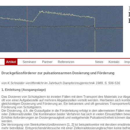
Artikel
Seminare
Partner
Referenzen
News
Kontakt
Imp
Druckgefässförderer zur pulsationsarmen Dosierung und Förderung
von K.Schneider veröffentlicht im Jahrbuch Dampferzeugertechnik 1989, S. 506-516
1. Einleitung (Ausgangslage)
Das Dosieren von Schüttgütern ist invielen Fällen mit dem Transport des Materials zur Ab
oft von einer Aufgabestelle auf mehrere Abgabestellen verteilt werden. Hierbieten sich kombi
gleichzeitigen Dosierung und Förderung an. Ein bekanntes und oft genutztes Transportverf
Förderung von Schüttgütern.
Die Dosierung, d.h. die Gutaufgabe in die Förderleitung erfolgt in den allermeisten Fällen
oder Zellenradzuteiler. Die Kombination beider Verfahren hat sich in vielen Einsatzfällen bew
Erhöhte Anforderungen an Dosierge­nauigkeit und weitgehende Pulsations­freiheit können da
werden.
Die Versorgung von Steinkohlenzünd­brennern [1, 2] ist beispielsweise mit deroben erwähnt
mehr betreibbar. EntsprechendeVersuche mit einer Zellenraddosierungbrachten keine befrie