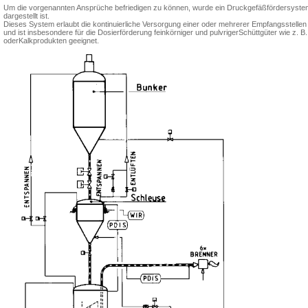
Um die vorgenannten Ansprüche be­friedigen zu können, wurde ein Druckge­fäßfördersystem 
dargestellt ist.
Dieses System erlaubt die kontinuierli­che Versorgung einer oder mehrerer Emp­fangsstell
und ist insbesondere für die Dosier­förderung feinkörniger und pulvrigerSchüttgüter wie z. B
oderKalkprodukten geeignet.