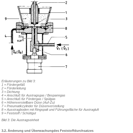
Erläuterungen zu Bild 3:
1 = Fördergefäß
2 = Förderleitung
3 = Dichtung
4 = Anschluß für Austragsgas / Bespanngas
5 = Anschluß für Fördergas / Spülgas
6 = Höhenverstellbare Düse (Auf-Zu)
7 = Pneumatikzylinder für Düsenverstellung
8 = Ausstragboden mit Ringspalt und Führungs­fläche für Austragluft
9 = Feststoff / Schüttgut
Bild 3: Die Austragseinheit
3.2. Änderung und Überwachungdes Feststoffdurchsatzes