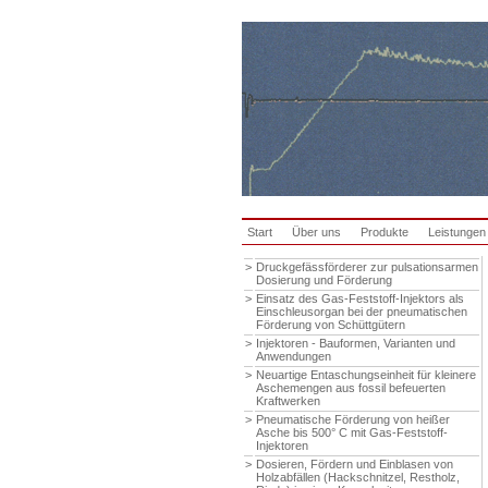
Start
Über uns
Produkte
Leistungen
>
Druckgefässförderer zur pulsationsarmen
Dosierung und Förderung
>
Einsatz des Gas-Feststoff-Injektors als
Einschleusorgan bei der pneumatischen
Förderung von Schüttgütern
>
Injektoren - Bauformen, Varianten und
Anwendungen
>
Neuartige Entaschungseinheit für kleinere
Aschemengen aus fossil befeuerten
Kraftwerken
>
Pneumatische Förderung von heißer
Asche bis 500° C mit Gas-Feststoff-
Injektoren
>
Dosieren, Fördern und Einblasen von
Holzabfällen (Hackschnitzel, Restholz,