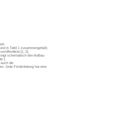
ein
sind in Tafel 1 zusammengefaßt.
röffentlicht [1, 2].
eigt schematisch den Auf­bau
d 1.
 auch die
en. Jede Förderleitung hat eine