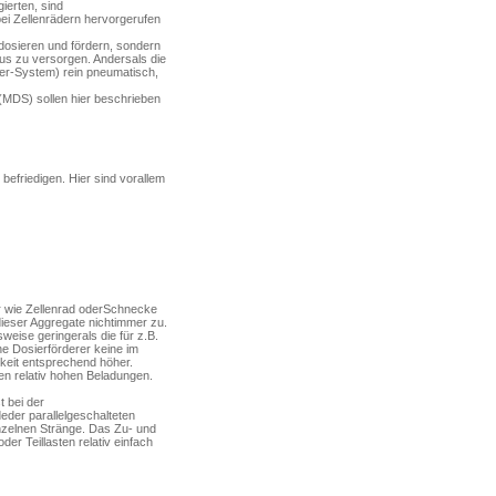
ierten, sind
ei Zellenrädern hervorgerufen
osieren und fördern, son­dern
aus zu versorgen. Andersals die
er-System) rein pneu­matisch,
MDS) sollen hier beschrie­ben
efriedigen. Hier sind vorallem
er wie Zellenrad oderSchnecke
ieser Aggregate nichtimmer zu.
weise geringerals die für z.B.
 Dosierförde­rer keine im
gkeit entspre­chend höher.
n relativ hohen Beladun­gen.
t bei der
eder parallelgeschalteten
nzel­nen Stränge. Das Zu- und
er Teillasten relativ einfach