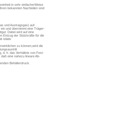
gseinheit in sehr einfacherWeise
ihren bekannten Nachteilen sind
as und Austragsgas) auf­
ng ein und übernimmt eine Träger-
ut. Dabei wird auf ei­ne
n Entzug der Stütz­kräfte für die
 relativ
rwirklichen zu können,wird die
ungsaustritt
 d. h. das Verhältnis von Fest­
t, daß eine nahezu lineare Ab­
renden Behälterdruck.