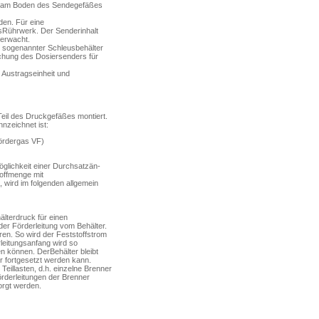
lt am Boden des Sende­gefäßes
den. Für eine
esRührwerk. Der Senderinhalt
berwacht.
 sogenannter Schleus­behälter
chung des Do­siersenders für
 Austragseinheit und
eil des Druckgefäßes mon­tiert.
nzeichnet ist:
Fördergas VF)
öglichkeit einer Durchsatzän­
toffmenge mit
 wird im folgenden allgemein
älterdruck für einen
er Förderleitung vom Behäl­ter.
en. So wird der Fest­stoffstrom
leitungsanfang wird so
n können. DerBehälter bleibt
 fortgesetzt wer­den kann.
Teillasten, d.h. einzelne Brenner
rderleitungen der Brenner
orgt werden.