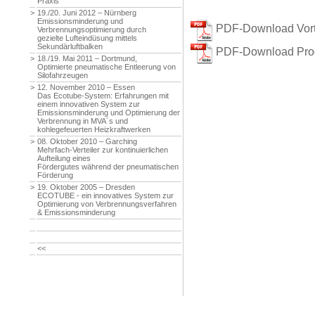
Praxis
>
19./20. Juni 2012 – Nürnberg
Emissionsminderung und
PDF-Download Vort
Verbrennungsoptimierung durch
gezielte Lufteindüsung mittels
Sekundärluftbalken
PDF-Download Pr
>
18./19. Mai 2011 – Dortmund,
Optimierte pneumatische Entleerung von
Silofahrzeugen
>
12. November 2010 – Essen
Das Ecotube-System: Erfahrungen mit
einem innovativen System zur
Emissionsminderung und Optimierung der
Verbrennung in MVA´s und
kohlegefeuerten Heizkraftwerken
>
08. Oktober 2010 – Garching
Mehrfach-Verteiler zur kontinuierlichen
Aufteilung eines
Fördergutes während der pneumatischen
Förderung
>
19. Oktober 2005 – Dresden
ECOTUBE - ein innovatives System zur
Optimierung von Verbrennungsverfahren
& Emissionsminderung
<<