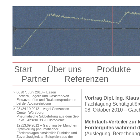
Start
Über uns
Produkte
Partner
Referenzen
>
06./07. Juni 2013 – Essen
Fördern, Lagern und Dosieren von
Vortrag Dipl. Ing. Klau
Einsatzstoffen und Reaktionsprodukten
Fachtagung Schüttgutför
bei der Abgasreinigung
>
23./24.10.2012 – Vogel Convention
08. Oktober 2010 – Garc
Center, Würzburg
Pneumatische Silobefüllung aus dem Silo-
LKW – Anschluss-/Füllprobleme
Mehrfach-Verteiler zur 
>
12./13.09.2012 – Garching bei München
Fördergutes während 
Optimierung pneumatischer
(Auslegung, Berechnung,
Förderanlagen hinsichtlich Funktion und
Zuverlässigkeit an Beispielen aus der