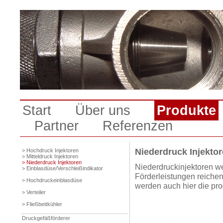
Start
Über uns
Produkte
Partner
Referenzen
Niederdruck Injekto
> Hochdruck Injektoren
> Mitteldruck Injektoren
> Niederdruck Injektoren
Niederdruckinjektoren we
> Einblasdüse/Verschleißindikator
Förderleistungen reichen
> Hochdruckeinblasdüse
werden auch hier die pro
> Verteiler
> Fließbettkühler
Druckgefäßförderer