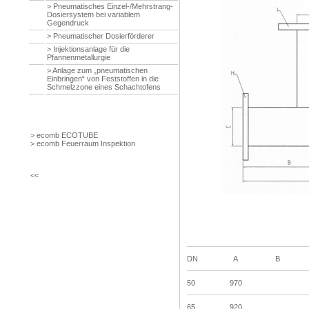
> Pneumatisches Einzel-/Mehrstrang-
Dosiersystem bei variablem
Gegendruck
> Pneumatischer Dosierförderer
> Injektionsanlage für die
Pfannenmetallurgie
> Anlage zum „pneumatischen
Einbringen“ von Feststoffen in die
Schmelzzone eines Schachtofens
> ecomb ECOTUBE
> ecomb Feuerraum Inspektion
<<
DN
A
B
50
970
65
920