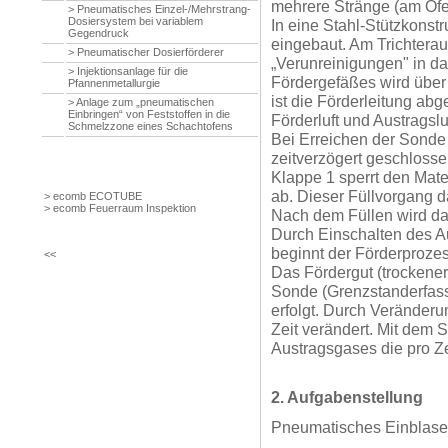
mehrere Stränge (am O
> Pneumatisches Einzel-/Mehrstrang-
Dosiersystem bei variablem
In eine Stahl-Stützkonstr
Gegendruck
eingebaut. Am Trichterau
> Pneumatischer Dosierförderer
„Verunreinigungen" in d
> Injektionsanlage für die
Fördergefäßes wird über
Pfannenmetallurgie
ist die Förderleitung abg
> Anlage zum „pneumatischen
Einbringen“ von Feststoffen in die
Förderluft und Austragslu
Schmelzzone eines Schachtofens
Bei Erreichen der Sonde
zeitverzögert geschlosse
Klappe 1 sperrt den Mate
ab. Dieser Füllvorgang d
> ecomb ECOTUBE
> ecomb Feuerraum Inspektion
Nach dem Füllen wird d
Durch Einschalten des A
beginnt der Förderprozes
<<
Das Fördergut (trockener
Sonde (Grenzstanderfass
erfolgt. Durch Veränder
Zeit verändert. Mit dem 
Austragsgases die pro Ze
2. Aufgabenstellung
Pneumatisches Einblase