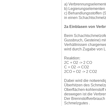
a) Verbrennungselement
b) Legierungselementen 
c) Behandlungsstoffen 
in einen Schachtschmelz
2a Einblasen von Verb
Beim Schachtschmelzofen
Gussbruch, Gesteine) mit
Verhältnissen chargenwe
wird durch Zugabe von Lu
Reaktion:
2C + O2 -> 2 CO
C + O2 -> CO2
2CO + O2 -> 2 CO2
Dabei wird die notwendi
Überhitzen des Schmelzgu
Oberflächen-kohlenstoff 
deswegen ist die Verbre
Der Brennstoffverbrauch 
Schmelzgutes .