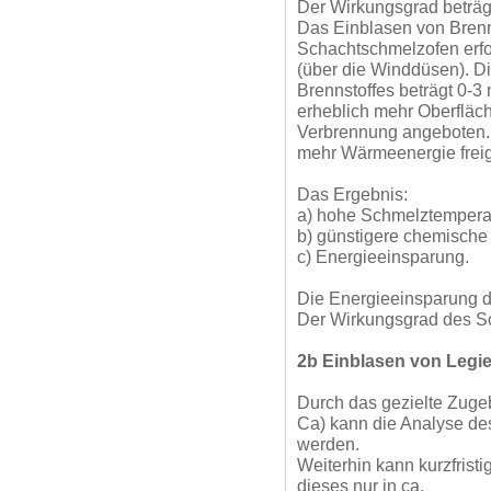
Der Wirkungsgrad beträgt
Das Einblasen von Brenn
Schachtschmelzofen erfo
(über die Winddüsen). D
Brennstoffes beträgt 0-3
erheblich mehr Oberfläch
Verbrennung angeboten. I
mehr Wärmeenergie freig
Das Ergebnis:
a) hohe Schmelztempera
b) günstigere chemische
c) Energieeinsparung.
Die Energieeinsparung dü
Der Wirkungsgrad des Sc
2b Einblasen von Legi
Durch das gezielte Zugeb
Ca) kann die Analyse de
werden.
Weiterhin kann kurzfristi
dieses nur in ca.