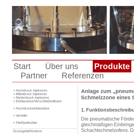
Start
Über uns
Produkte
Partner
Referenzen
Anlage zum „pneumat
> Hochdruck Injektoren
> Mitteldruck Injektoren
Schmelzzone eines 
> Niederdruck Injektoren
> Einblasdüse/Verschleißindikator
> Hochdruckeinblasdüse
1. Funktionsbeschreib
> Verteiler
Die pneumatische Förder
> Fließbettkühler
gleichmäßigen Einbringe
Schachtschmelzofens. Da
Druckgefäßförderer